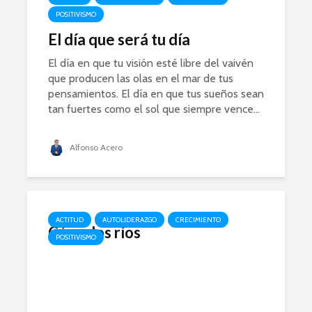
POSITIVISMO
El día que será tu día
El día en que tu visión esté libre del vaivén
que producen las olas en el mar de tus
pensamientos. El día en que tus sueños sean
tan fuertes como el sol que siempre vence...
Alfonso Acero
ACTITUD
AUTOLIDERAZGO
CRECIMIENTO
Cómo los ríos
POSITIVISMO