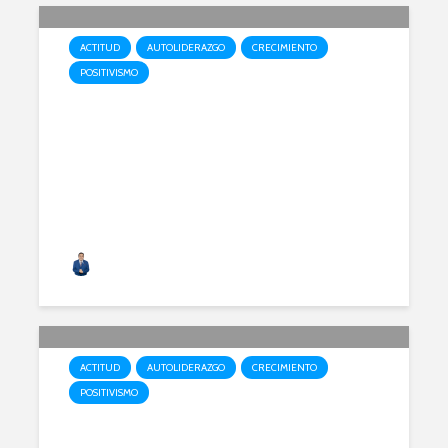
ACTITUD
AUTOLIDERAZGO
CRECIMIENTO
POSITIVISMO
Libro: El Poder de tu Sí
Alfonso Acero
ACTITUD
AUTOLIDERAZGO
CRECIMIENTO
POSITIVISMO
¿Ciervo o paloma?