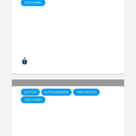
POSITIVISMO
¿Cómo lideras tu manada?
Alfonso Acero
ACTITUD
AUTOLIDERAZGO
CRECIMIENTO
POSITIVISMO
Un nuevo propósito