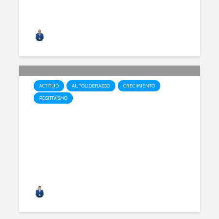
Alfonso Acero
ACTITUD
AUTOLIDERAZGO
CRECIMIENTO
POSITIVISMO
Tu futuro está en tu interior
Alfonso Acero