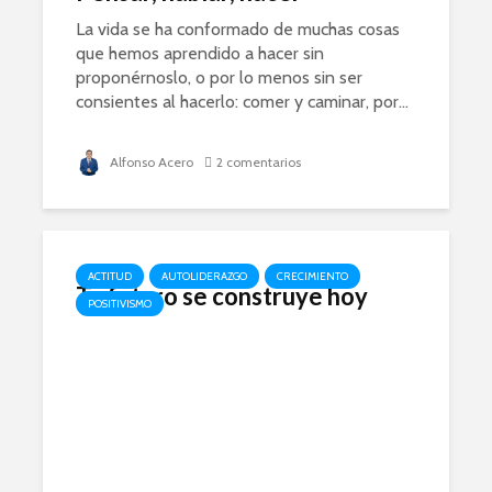
La vida se ha conformado de muchas cosas
que hemos aprendido a hacer sin
proponérnoslo, o por lo menos sin ser
consientes al hacerlo: comer y caminar, por...
Alfonso Acero
2 comentarios
ACTITUD
AUTOLIDERAZGO
CRECIMIENTO
Tu futuro se construye hoy
POSITIVISMO