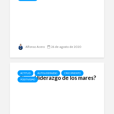
Alfonso Acero
26 de agosto de 2020
ACTITUD
AUTOLIDERAZGO
CRECIMIENTO
¿Con el liderazgo de los mares?
POSITIVISMO