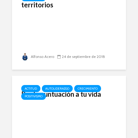
territorios
Alfonso Acero
24 de septiembre de 2018
ACTITUD
AUTOLIDERAZGO
CRECIMIENTO
Ponle puntuación a tu vida
POSITIVISMO