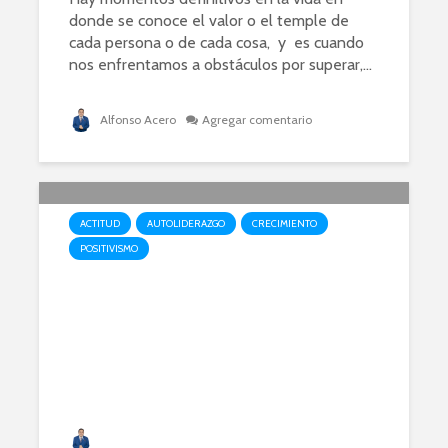
donde se conoce el valor o el temple de
cada persona o de cada cosa, y es cuando
nos enfrentamos a obstáculos por superar,...
Alfonso Acero
Agregar comentario
ACTITUD
AUTOLIDERAZGO
CRECIMIENTO
POSITIVISMO
Tu futuro está en tu interior
Alfonso Acero
76 vistas