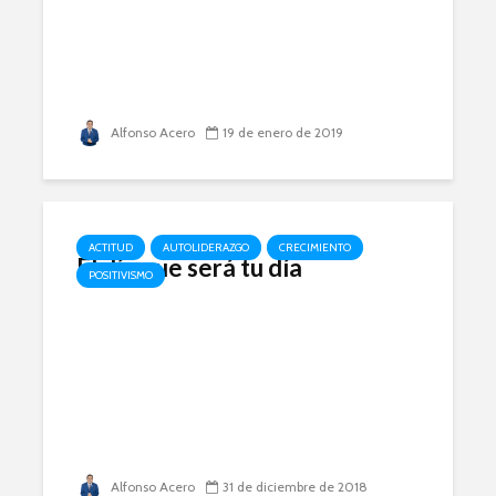
Alfonso Acero
19 de enero de 2019
ACTITUD
AUTOLIDERAZGO
CRECIMIENTO
El día que será tu día
POSITIVISMO
Alfonso Acero
31 de diciembre de 2018