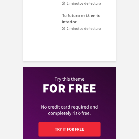
v
2 minutos de lectura
nutos de lectura
Tu futuro está en tu
, hablar, hacer
interior
P
nutos de lectura
2 minutos de lectura
nde tu lámpara
E
nutos de lectura