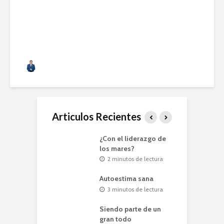
Alfonso Acero
57 vistas
Articulos Recientes
los ríos
¿Con el liderazgo de
C
los mares?
nutos de lectura
2 minutos de lectura
apas sólo
L
entan los
Autoestima sana
r
orios
t
3 minutos de lectura
nutos de lectura
Siendo parte de un
puntuación a tu
gran todo
P