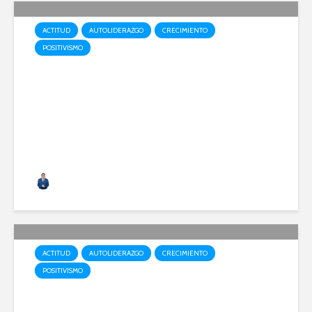
ACTITUD
AUTOLIDERAZGO
CRECIMIENTO
POSITIVISMO
¿Cómo lideras tu manada?
Alfonso Acero
81 vistas
ACTITUD
AUTOLIDERAZGO
CRECIMIENTO
POSITIVISMO
Un nuevo propósito